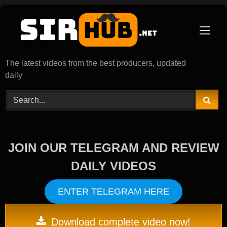
Skip
to
content
The latest videos from the best producers, updated
daily
JOIN OUR TELEGRAM AND REVIEW
DAILY VIDEOS
ENTER TELEGRAM HERE
Download complete video now!