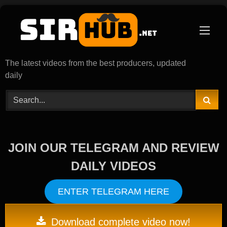
Skip
to
content
The latest videos from the best producers, updated
daily
JOIN OUR TELEGRAM AND REVIEW
DAILY VIDEOS
ENTER TELEGRAM HERE
Download complete video now!