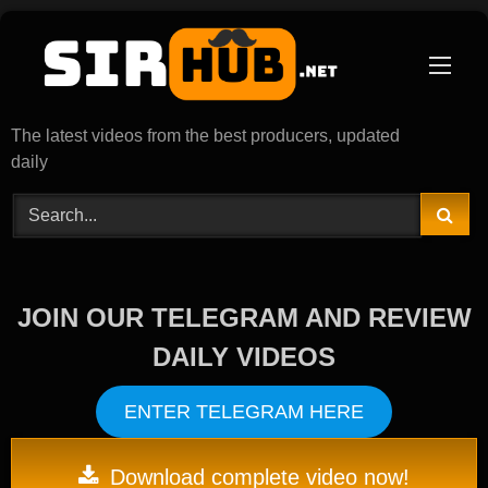
Skip
to
content
The latest videos from the best producers, updated
daily
JOIN OUR TELEGRAM AND REVIEW
DAILY VIDEOS
ENTER TELEGRAM HERE
Download complete video now!