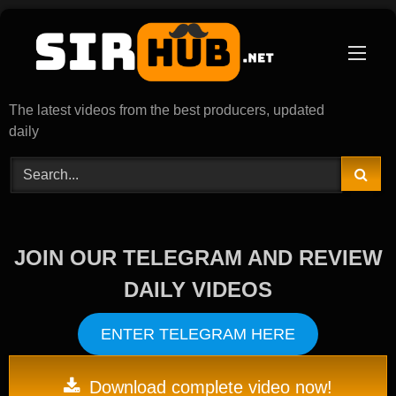
Skip
to
content
The latest videos from the best producers, updated
daily
JOIN OUR TELEGRAM AND REVIEW
DAILY VIDEOS
ENTER TELEGRAM HERE
Download complete video now!