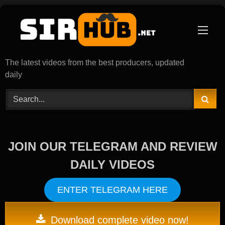
Skip
to
content
The latest videos from the best producers, updated
daily
JOIN OUR TELEGRAM AND REVIEW
DAILY VIDEOS
ENTER TELEGRAM HERE
Download complete video now!